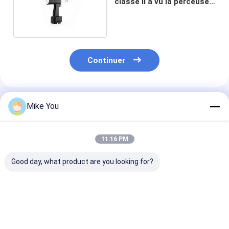
classe II a vu la perceuse
chirurgicale orthopédique
médicale
Continuer
Produits Recommandés
Mike You
11:16 PM
Good day, what product are you looking for?
La scie osseuse à
Serre osseuse
50 Hz/60 Hz
recoupement
rechargeable pour
Fréquence de l
autoclavable est la
chirurgies
de coupe osse
solution ultime à la
autoclavées 220V
Mérite techni