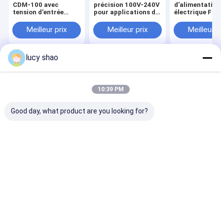
CDM-100 avec
précision 100V-240V
d'alimentation
tension d'entrée
pour applications de
électrique For
100V-240V, type de
perçage industriel
canette CDM-
foret autoclavable et
pour une tensi
Meilleur prix
Meilleur prix
Meilleur p
plus
d'entrée de 10
240V
lucy shao
Aperçu
Au sujet de
Contactez-
Desktop
nous
nous
Site
Plan du site
Privacy Policy
10:39 PM
Qualité
Perceuse médicale d'os
Usine De Chine.Copyright © 2026
Wuhu Ruijin Medical Instrument And Device Co., Ltd.. All Rights
Good day, what product are you looking for?
Reserved.
Maison
Produits
Au sujet de nous