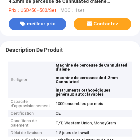
4.2mm de perceuse de Cannulated d'alêne
autoclavables
Prix：USD450~500/Set
MOQ：1set
meilleur prix
Contactez
Description De Produit
Machine de perceuse de Cannulated
d'alêne
,
machine de perceuse de 4.2mm
Surligner
Cannulated
,
instruments orthopédiques
généraux autoclavables
Capacité
1000 ensembles par mois
d'approvisionnement
Certification
CE
Conditions de
T/T, Western Union, MoneyGram
paiement
Délai de livraison
1-5 jours de travail