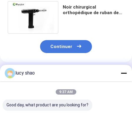
Noir chirurgical
orthopédique de ruban de
perceuse d'os des
machines-outils 1200rpm
14,4 V
Continuer
Produits Recommandés
lucy shao
9:37 AM
Good day, what product are you looking for?
Solution de perçage
Drill Médical pour Os
Temps de char