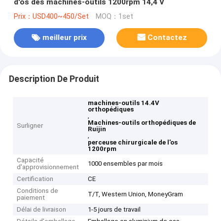
d'os des machines-outils 1200rpm 14,4 V
Prix：USD400~450/Set
MOQ：1set
meilleur prix
Contactez
Description De Produit
machines-outils 14.4V
orthopédiques
,
Machines-outils orthopédiques de
Surligner
Ruijin
,
perceuse chirurgicale de l'os
1200rpm
Capacité
1000 ensembles par mois
d'approvisionnement
Certification
CE
Conditions de
T/T, Western Union, MoneyGram
paiement
Délai de livraison
1-5 jours de travail