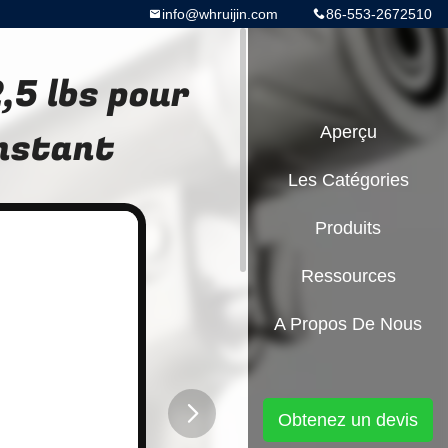
info@whruijin.com
86-553-2672510
,5 lbs pour
onstant
Aperçu
Les Catégories
Produits
Ressources
A Propos De Nous
Obtenez un devis