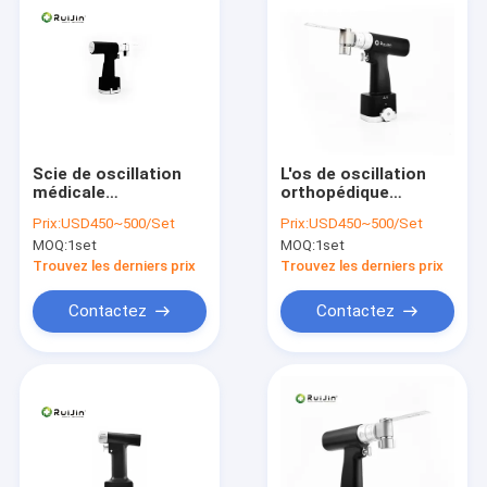
Scie de oscillation
L'os de oscillation
médicale
orthopédique
orthopédique d'os de
médical a vu la
Prix:
USD450~500/Set
Prix:
USD450~500/Set
machines-outils de
chirurgie commune
MOQ:
1set
MOQ:
1set
chirurgie de
traumatisme
Trouvez les derniers prix
Trouvez les derniers prix
Contactez
Contactez
Maison
Produits
Au sujet de nous