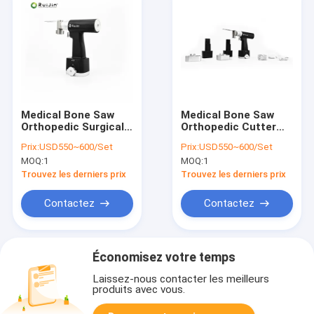
Medical Bone Saw
Medical Bone Saw
Orthopedic Surgical
Orthopedic Cutter
Instruments Cutter
with Battery Surgery
Prix:
USD550~600/Set
Prix:
USD550~600/Set
with Electric Surgery
Tool air Oscillating
MOQ:
1
MOQ:
1
Tool air Oscillating
Saw
Saw
Trouvez les derniers prix
Trouvez les derniers prix
Contactez
Contactez
Économisez votre temps
Laissez-nous contacter les meilleurs
produits avec vous.