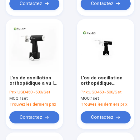
Contactez
Contactez
L'os de oscillation
L'os de oscillation
orthopédique a vu le
orthopédique
type autoclavable
médical a vu la
Prix:
USD450~500/Set
Prix:
USD450~500/Set
médical
chirurgie commune
MOQ:
1set
MOQ:
1set
Trouvez les derniers prix
Trouvez les derniers prix
Contactez
Contactez