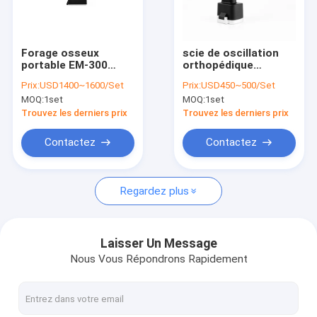
Visite d'usine
Contrôle de qualité
Forage osseux
scie de oscillation
portable EM-300
orthopédique
Contactez-nous
multifonctionnel
médicale de l'os 95W
Prix:
USD1400~1600/Set
Prix:
USD450~500/Set
Forage à scie
pour la chirurgie
MOQ:
1set
MOQ:
1set
électrique
commune
Nouvelles
orthopédique
Trouvez les derniers prix
Trouvez les derniers prix
Contactez
Contactez
Perceuse médicale d'os
Regardez plus
Perceuse chirurgicale d'os
Machine de perceuse de Cannulated
Laisser Un Message
Nous Vous Répondrons Rapidement
Scie de oscillation d'os
Échange de la scie d'os