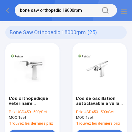
Bone Saw Orthopedic 18000rpm
(25)
L'os orthopédique
L'os de oscillation
vétérinaire
autoclavable a vu la
d'instruments
chirurgie 18000rpm
Prix:
USD450~500/Set
Prix:
USD450~500/Set
chirurgicaux a vu
Ruijin
MOQ:
1set
MOQ:
1set
18000rpm
orthopédique
Trouvez les derniers prix
Trouvez les derniers prix