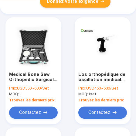
Donnez votre exigence
Medical Bone Saw
L'os orthopédique de
Orthopedic Surgical
oscillation médical
Instruments Forceps
chirurgical de scie a
Prix:
USD550~600/Set
Prix:
USD450~500/Set
Electric Surgery Tool
vu le blanc noir
MOQ:
1
MOQ:
1set
air Oscillating Saw
Ruijin NS-1511 CE
Trouvez les derniers prix
Trouvez les derniers prix
Certified
Contactez
Contactez