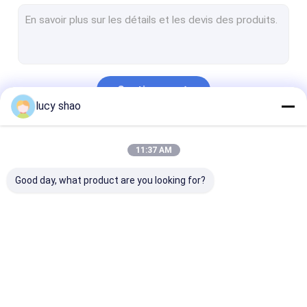
Scie électrique de plâtre
Système multifonctionnel de scie de perceuse
Perceuse d'épine
Continuer
L'os d'autopsie a vu
lucy shao
Perceuse orthopédique vétérinaire
Nos Catégories
11:37 AM
Outils de coupe médicaux
Good day, what product are you looking for?
accessoires médicaux
Ensemble d'instrument médical
Perceuse médicale
Perceuse
Machine de pe
d'os
chirurgicale d'os
de Cannulated