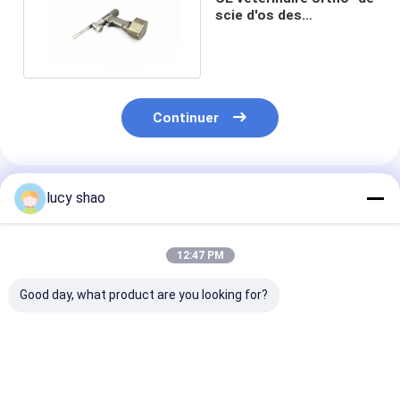
scie d'os des
instruments 14.4V
chirurgicaux
Continuer
Produits Recommandés
lucy shao
12:47 PM
Good day, what product are you looking for?
Medical Bone Saw
Medical Bone Saw
Medical Bone 
Orthopedic Cutter
Orthopedic Surgical
Orthopedic Su
with Battery Surgery
Instruments Cutter
Instruments F