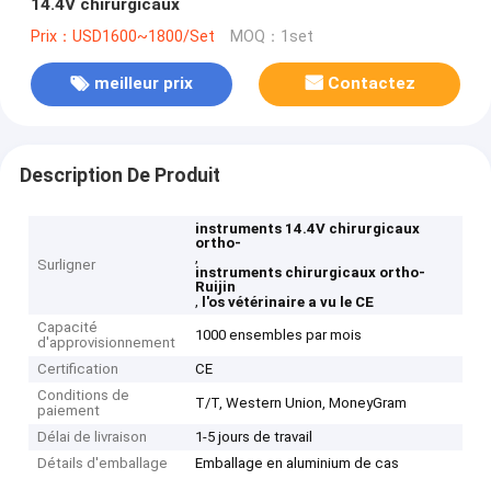
14.4V chirurgicaux
Prix：USD1600~1800/Set
MOQ：1set
meilleur prix
Contactez
Description De Produit
instruments 14.4V chirurgicaux
ortho-
,
Surligner
instruments chirurgicaux ortho-
Ruijin
,
l'os vétérinaire a vu le CE
Capacité
1000 ensembles par mois
d'approvisionnement
Certification
CE
Conditions de
T/T, Western Union, MoneyGram
paiement
Délai de livraison
1-5 jours de travail
Détails d'emballage
Emballage en aluminium de cas