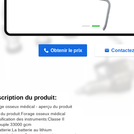
Obtenir le prix
Contacte
cription du produit:
ge osseux médical - aperçu du produit
du produit:
Forage osseux médical
ification des instruments:
Classe II
ouple:
33000 gcm
tterie:
La batterie au lithium