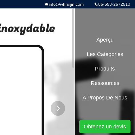
info@whruijin.com
86-553-2672510
 inoxydable
Aperçu
Les Catégories
Produits
Ressources
A Propos De Nous
button
Obtenez un devis