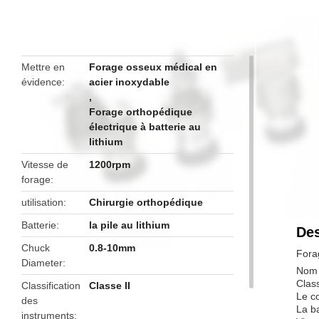
Mettre en
Forage osseux médical en
évidence
acier inoxydable
,
Forage orthopédique
électrique à batterie au
lithium
Vitesse de
1200rpm
forage
utilisation
Chirurgie orthopédique
Batterie
la pile au lithium
Des
Chuck
0.8-10mm
Fora
Diameter
Nom 
Class
Classification
Classe II
Le c
des
La ba
instruments