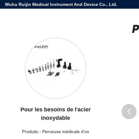
Wuhu Ruijin Medical Instrument And Device Co., Ltd.
P
Pour les besoins de l'acier
inoxydable
butto
Produits
-
Perceuse médicale d'os