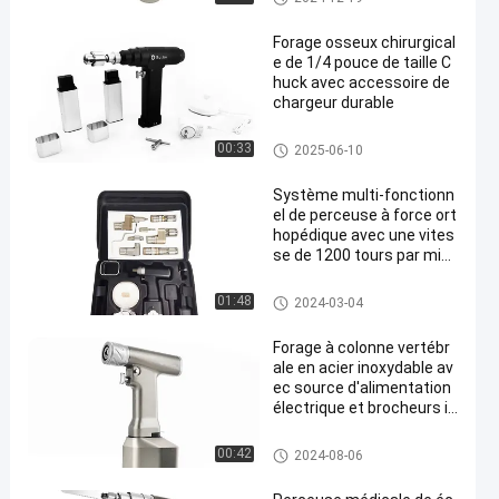
Forage osseux chirurgical
e de 1/4 pouce de taille C
huck avec accessoire de
chargeur durable
Perceuse chirurgicale d'os
00:33
2025-06-10
Système multi-fonctionn
el de perceuse à force ort
hopédique avec une vites
se de 1200 tours par min
ute
Système multifonctionnel de s
01:48
2024-03-04
cie de perceuse
Forage à colonne vertébr
ale en acier inoxydable av
ec source d'alimentation
électrique et brocheurs in
clus
Perceuse d'épine
00:42
2024-08-06