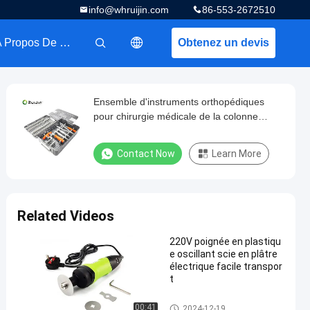
info@whruijin.com
86-553-2672510
A Propos De Nous
Obtenez un devis
描述
Ensemble d'instruments orthopédiques
pour chirurgie médicale de la colonne
vertébrale Implantation Ensemble
d'instruments médicaux à fixation interne
Contact Now
Learn More
Related Videos
220V poignée en plastiqu
e oscillant scie en plâtre
électrique facile transpor
t
Scie électrique de plâtre
00:41
2024-12-19