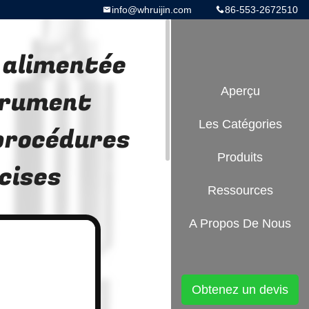
info@whruijin.com
86-553-2672510
 alimentée
trument
Aperçu
Les Catégories
 procédures
Produits
cises
Ressources
A Propos De Nous
Obtenez un devis