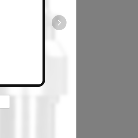
button
z