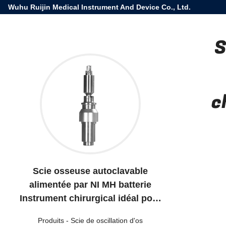
Wuhu Ruijin Medical Instrument And Device Co., Ltd.
S
c
Scie osseuse autoclavable
alimentée par NI MH batterie
Instrument chirurgical idéal pour
des procédures de coupe osseuse
Produits
-
Scie de oscillation d'os
précises