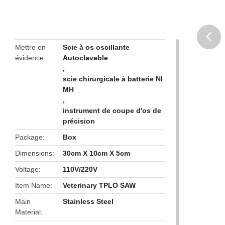
Mettre en
Scie à os oscillante
évidence
Autoclavable
butto
,
scie chirurgicale à batterie NI
MH
,
instrument de coupe d'os de
précision
Package
Box
Dimensions
30cm X 10cm X 5cm
Voltage
110V/220V
Item Name
Veterinary TPLO SAW
Main
Stainless Steel
Material